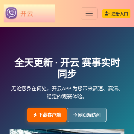
注册入口
全天更新 ·
开云
赛事实时
同步
无论您身在何处，
开云APP
为您带来高速、高清、
稳定的观赛体验。
下载客户端
网页端访问