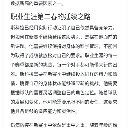
数据新高的重要因素之一。
职业生涯第二春的延续之路
斯科拉已经用实际行动证明了自己依然具备竞争力，
但如何在新赛季继续延续这股势头，是摆在他面前的
新课题。他需要继续保持对身体的科学管理，不能因
为取得了成绩就放松对自己的要求。职业生涯的每一
个赛季都是新的挑战，每一个对手都可能带来新的困
难。斯科拉需要在新赛季中继续投入同样的精力和热
情，确保自己的身体状态能够适应新的挑战。他需要
根据球队的需要灵活调整自己的角色定位。随着球队
的发展和变化，他可能需要承担不同的责任，这要求
他具备足够的适应能力和灵活性。
伤病防控在新赛季中依然是重中之重。随着年龄的增