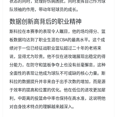
状态的同时，处理好伤病困扰，同时发挥自己作为球
队领袖的作用，带动年轻球员的成长。
数据创新高背后的职业精神
斯科拉在本赛季的表现令人瞩目，他的场均得分、篮
板数据均达到了职业生涯在CBA的最高水平。这个成
绩对于一位已经征战职业篮坛超过二十年的老将来
说，显得尤为珍贵。他不仅在进攻端展现出稳定的得
分能力，在防守和篮板争夺上也没有丝毫懈怠，这种
全面性的表现让他成为球队不可或缺的核心力量。斯
科拉的数据提升并非来自于出手次数的增加，而是源
于效率的提高和位置的优化。他在低位的进攻更加犀
利，中距离的投篮命中率也保持在高水准，这说明他
对自身技术特点的理解越来越深入。